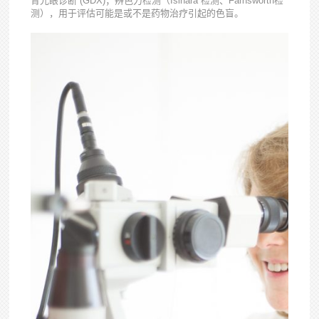
青光眼诊断 (GDX)；辨色力检测（Isihara 检测、Farnsworth检
测），用于评估可能是或不是药物治疗引起的色盲。