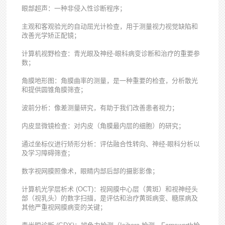
眼部超声：一种非侵入性诊断程序；
主观和客观验光的自动屈光计检查，用于测量视力视觉缺陷和
改善光学矫正配镜；
计算机视野检查：青光眼及神经-眼科病变诊断和治疗的重要参
数；
角膜地形图：角膜曲率的测量，是一种重要的检查，分析散光
和提供圆锥角膜筛查；
波前分析：像差测量研究，有助于我们改善患者视力；
内皮显微镜检查：对内皮（角膜最内层的细胞）的研究；
通过坐标仪进行矫形分析：评估融合性转向、神经-眼科分析以
及学习障碍筛查；
数字视网膜照像术，眼睛内部后部的摄影影像；
计算机光学层析术 (OCT)：视网膜中心层（黄斑）和视神经头
部（视乳头）的数字扫描，是评估和治疗黄斑病变、糖尿病及
其他严重视网膜病变的关键；