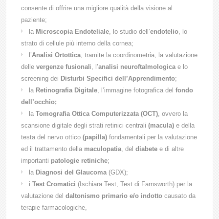
consente di offrire una migliore qualità della visione al
paziente;
la
Microscopia Endoteliale
, lo studio dell’
endotelio
, lo
strato di cellule più interno della cornea;
l’
Analisi Ortottica
, tramite la coordinometria, la valutazione
delle
vergenze fusional
i, l’
analisi neuroftalmologica
e lo
screening dei
Disturbi Specifici dell’Apprendimento
;
la
Retinografia Digitale
, l’immagine fotografica del
fondo
dell’occhio;
la
Tomografia Ottica Computerizzata (OCT)
, ovvero la
scansione digitale degli strati retinici centrali
(macula)
e della
testa del nervo ottico
(papilla)
fondamentali per la valutazione
ed il trattamento della
maculopatia
, del
diabete
e di altre
importanti
patologie retiniche
;
la
Diagnosi del Glaucoma
(GDX);
i
Test Cromatici
(Ischiara Test, Test di Farnsworth) per la
valutazione del
daltonismo primario e/o indotto
causato da
terapie farmacologiche,