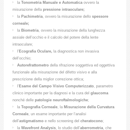
la
Tonometria Manuale e Automatica
ovvero la
misurazione della
pressione intraoculare;
la
Pachimetria
, ovvero la misurazione dello
spessore
corneale;
la
Biometria
, ovvero la misurazione della lunghezza
assiale dell’occhio e il calcolo del potere della lente
intraoculare;
l’
Ecografia Oculare,
la diagnostica non invasiva
dell’occhio;
Autorefrattometro
della rifrazione soggettiva ed oggettiva
funzionale alla misurazione del difetto visivo e alla
prescrizione della miglior correzione ottica;
l’
Esame del Campo Visivo Computerizzato
, parametro
clinico importante per la diagnosi e la cura del
glaucoma
nonché delle
patologie neuroftalmologiche
;
la
Topografia Corneale
, la
Misurazione della Curvatura
Corneale
, un esame importante per l‘analisi
dell’
astigmatismo
e nello screening del
cheratocono
;
la
Wavefront Analysis
, lo studio dell’
aberrometria
, che