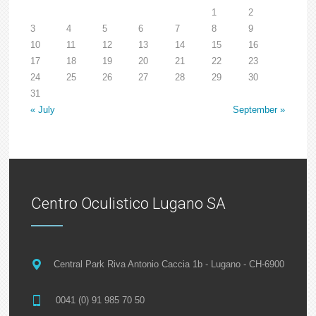
1
2
3
4
5
6
7
8
9
10
11
12
13
14
15
16
17
18
19
20
21
22
23
24
25
26
27
28
29
30
31
« July
September »
Centro Oculistico Lugano SA
Central Park Riva Antonio Caccia 1b - Lugano - CH-6900
0041 (0) 91 985 70 50