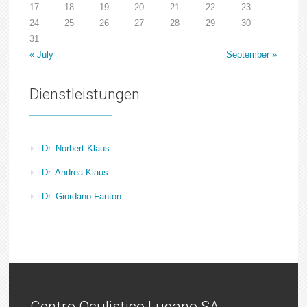
17
18
19
20
21
22
23
24
25
26
27
28
29
30
31
« July
September »
Dienstleistungen
Dr. Norbert Klaus
Dr. Andrea Klaus
Dr. Giordano Fanton
Centro Oculistico Lugano SA