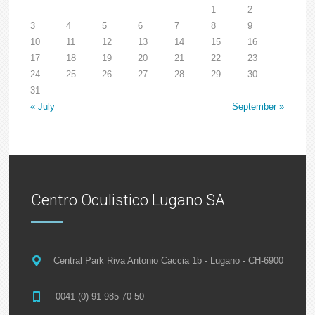
1
2
3
4
5
6
7
8
9
10
11
12
13
14
15
16
17
18
19
20
21
22
23
24
25
26
27
28
29
30
31
« July
September »
Centro Oculistico Lugano SA
Central Park Riva Antonio Caccia 1b - Lugano - CH-6900
0041 (0) 91 985 70 50