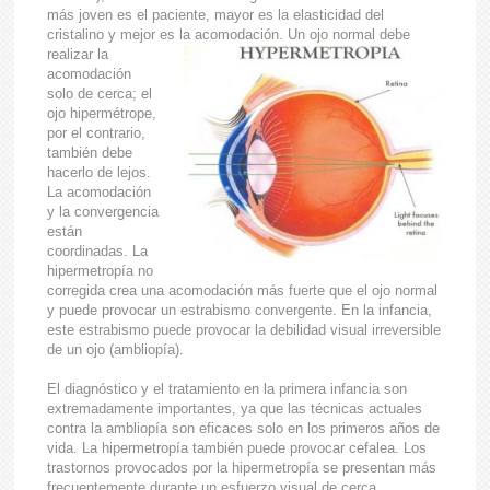
más joven es el paciente, mayor es la elasticidad del
cristalino y mejor es la
acomodación. Un ojo normal debe
realizar la
acomodación
solo de cerca; el
ojo hipermétrope,
por el contrario,
también debe
hacerlo de lejos.
La acomodación
y la convergencia
están
coordinadas. La
hipermetropía no
corregida crea una acomodación más fuerte que el ojo normal
y puede provocar un estrabismo convergente. En la infancia,
este estrabismo puede provocar la debilidad visual irreversible
de un ojo (ambliopía).
El diagnóstico y el tratamiento en la primera infancia son
extremadamente importantes, ya que las técnicas actuales
contra la ambliopía son eficaces solo en los primeros años de
vida. La hipermetropía también puede provocar cefalea. Los
trastornos provocados por la hipermetropía se presentan más
frecuentemente durante un esfuerzo visual de cerca.