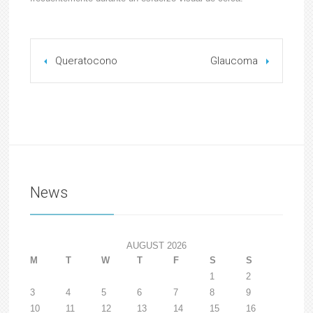
Queratocono
Glaucoma
News
AUGUST 2026
M
T
W
T
F
S
S
1
2
3
4
5
6
7
8
9
10
11
12
13
14
15
16