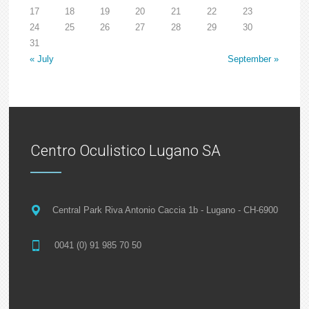
17
18
19
20
21
22
23
24
25
26
27
28
29
30
31
« July
September »
Centro Oculistico Lugano SA
Central Park Riva Antonio Caccia 1b - Lugano - CH-6900
0041 (0) 91 985 70 50