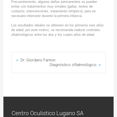
Frecuentemente, algunos daños permanentes se pueden
evitar con tratamientos muy simples (gafas, lentes de
contacto, intervenciones, tratamiento ortóptico), pero es
necesario intervenir durante la primera infancia.
Los resultados ideales se obtienen en los primeros seis años
de edad; por este motivo, se recomienda realizar controles
oftalmológicos entre los dos y los cuatro años de edad.
Dr. Giordano Fanton
Diagnóstico oftalmológico
Centro Oculistico Lugano SA