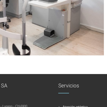
o SA
Servicios
 - Lugano - CH-6900
Atención ortóptica