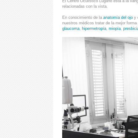
El Centro Oculistico Lugano está a la vang
relacionadas con la vista.
En conocimiento de la
anatomía del ojo
y 
nuestros médicos tratar de la mejor forma 
glaucoma
,
hipermetropía
,
miopía
,
presbici