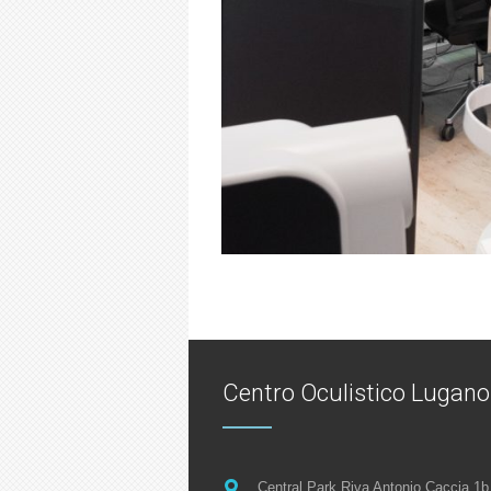
Centro Oculistico Lugan
Central Park Riva Antonio Caccia 1b