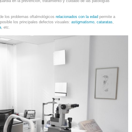
uardia en la prevención, tratamiento y cuidado de las patologías
de los problemas oftalmológicos
relacionados con la edad
permite a
posible los principales defectos visuales:
astigmatismo
,
cataratas
,
a
, etc.