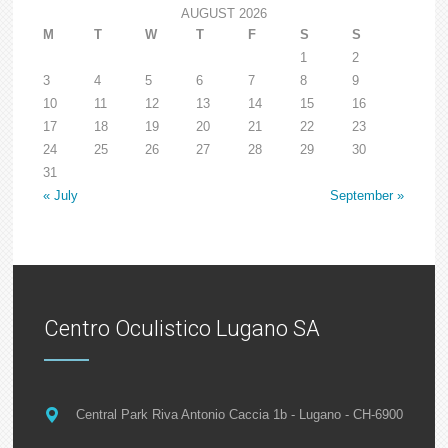
AUGUST 2026
M
T
W
T
F
S
S
1
2
3
4
5
6
7
8
9
10
11
12
13
14
15
16
17
18
19
20
21
22
23
24
25
26
27
28
29
30
31
« July
September »
Centro Oculistico Lugano SA
Central Park Riva Antonio Caccia 1b - Lugano - CH-6900