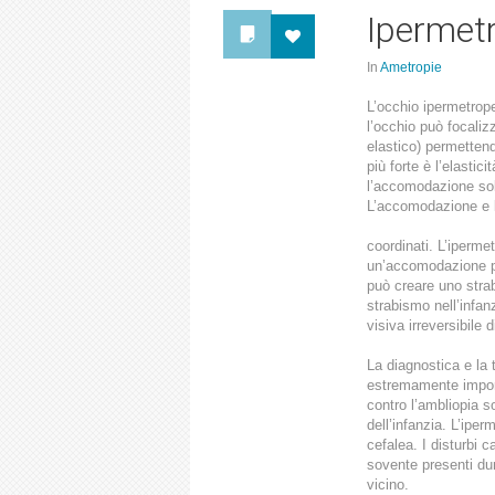
Ipermet
In
Ametropie
L’occhio ipermetrope
l’occhio può focaliz
elastico) permettend
più forte è l’elasti
l’accomodazione sol
L’accomodazione e 
coordinati. L’iperme
un’accomodazione pi
può creare uno stra
strabismo nell’infa
visiva irreversibile 
La diagnostica e la 
estremamente import
contro l’ambliopia s
dell’infanzia. L’ipe
cefalea. I disturbi c
sovente presenti du
vicino.