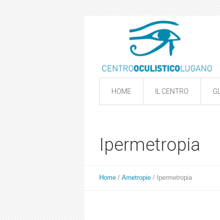
HOME
IL CENTRO
GL
Ipermetropia
Home
/
Ametropie
/
Ipermetropia