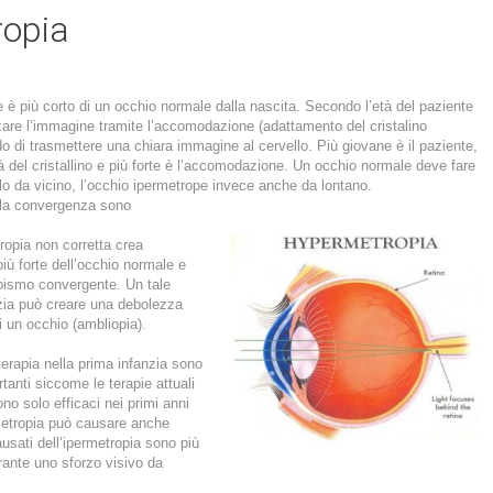
ropia
 è più corto di un occhio normale dalla nascita. Secondo l’età del paziente
zare l’immagine tramite l’accomodazione (adattamento del cristalino
o di trasmettere una chiara immagine al cervello. Più giovane è il paziente,
cità del cristallino e più forte è l’accomodazione. Un occhio normale deve fare
o da vicino, l’occhio ipermetrope invece anche da lontano.
la convergenza sono
tropia non corretta crea
ù forte dell’occhio normale e
bismo convergente. Un tale
nzia può creare una debolezza
di un occhio (ambliopia).
terapia nella prima infanzia sono
anti siccome le terapie attuali
ono solo efficaci nei primi anni
rmetropia può causare anche
ausati dell’ipermetropia sono più
rante uno sforzo visivo da