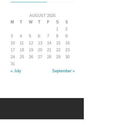
AUGUST 2026
M
T
W
T
F
S
S
1
2
3
4
5
6
7
8
9
10
11
12
13
14
15
16
17
18
19
20
21
22
23
24
25
26
27
28
29
30
31
« July
September »